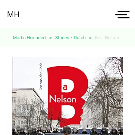
Skip
to
MH
content
Martin Hoondert
>
Stories - Dutch
>
Be a Nelson