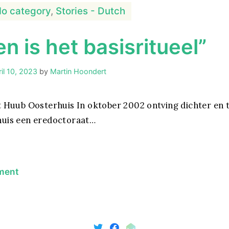
o category
,
Stories - Dutch
n is het basisritueel”
il 10, 2023
by
Martin Hoondert
 Huub Oosterhuis In oktober 2002 ontving dichter en 
uis een eredoctoraat…
on
ment
“Zingen
is
het
basisritueel”