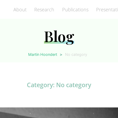
About
Research
Publications
Presentat
Blog
Martin Hoondert
>
No category
Category:
No category