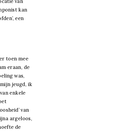
ocatie van
mponist kan
fden’, een
 er toen mee
wam eraan, de
oeling was,
mijn jeugd, ik
 van enkele
oet
loosheid’ van
bijna argeloos,
hoefte de