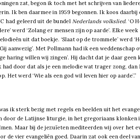
oningen zat, begon ik toch met het schrijven van liedere
’ erin. Ik ben daarmee in 1959 begonnen. Ik koos daarbi
AJC had geleerd uit de bundel
Nederlands volkslied
. ‘O H
ere’ werd ‘Zolang er mensen zijn op aarde’. Elke week e
melodieën uit dat boekje. ‘Slaat op de trommele’ werd ‘H
 Gij aanwezig’. Met Pollmann had ik een weddenschap ov
ge haring willen wij zingen’. Hij dacht dat je daar geen 
 had door dat als je een melodie wat trager zong, dan 
p. Het werd ‘Wie als een god wil leven hier op aarde’.”
 was ik sterk bezig met regels en beelden uit het evange
n door de Latijnse liturgie, in het gregoriaans klonken
lmen. Maar bij de jezuïeten mediteerden wij over het ev
r de vier evangeliën goed. Daarin zat ook een deel van