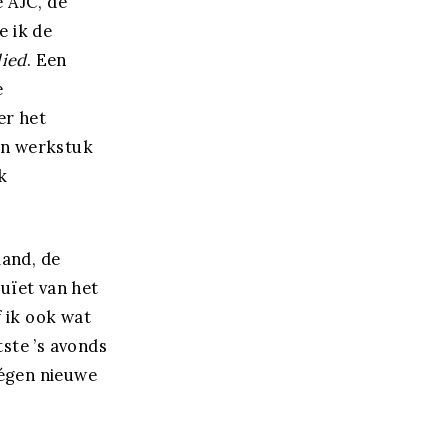
 AJC, de
e ik de
lied
. Een
e
er het
een werkstuk
k
land, de
uïet van het
 ik ook wat
tste ’s avonds
tégen nieuwe