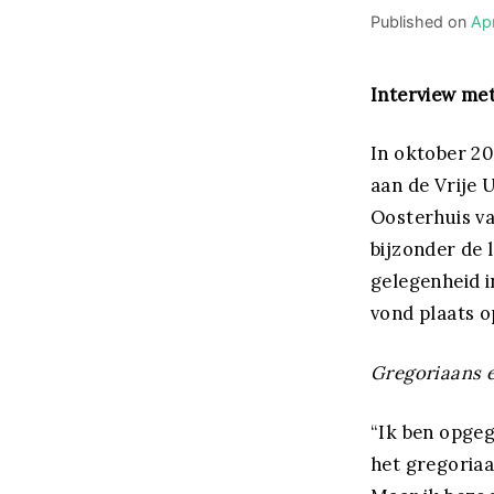
Published on
Apr
Interview me
In oktober 2
aan de Vrije 
Oosterhuis va
bijzonder de 
gelegenheid i
vond plaats o
Gregoriaans 
“Ik ben opge
het gregoriaa