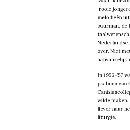
Maar ik bezoc
‘rooie jonger
melodieën uit
buurman, de 
taalwetenscha
Nederlandse l
over. Niet me
aanvankelijk 
In 1956-’57 w
psalmen van G
Canisiuscolle
wilde maken. 
liever naar h
liturgie.