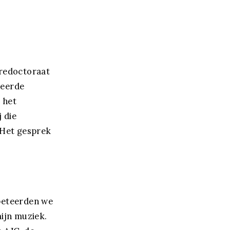
eredoctoraat
 eerde
 het
 die
 Het gesprek
peteerden we
ijn muziek.