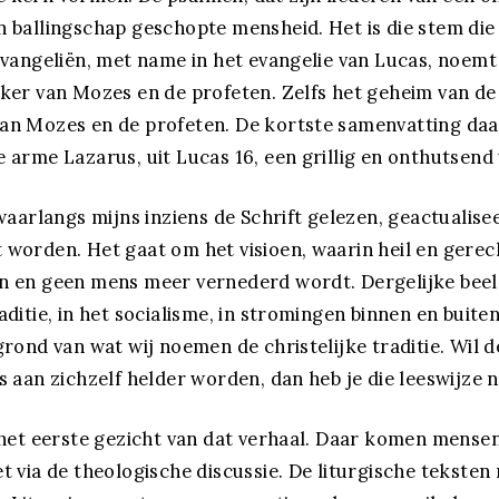
n ballingschap geschopte mensheid. Het is die stem die
 evangeliën, met name in het evangelie van Lucas, noemt
lker van Mozes en de profeten. Zelfs het geheim van de
an Mozes en de profeten. De kortste samenvatting daa
e arme Lazarus, uit Lucas 16, een grillig en onthutsend 
 waarlangs mijns inziens de Schrift gelezen, geactualise
 worden. Het gaat om het visioen, waarin heil en gerec
n en geen mens meer vernederd wordt. Dergelijke beel
aditie, in het socialisme, in stromingen binnen en buite
grond van wat wij noemen de christelijke traditie. Wil d
s aan zichzelf helder worden, dan heb je die leeswijze n
s het eerste gezicht van dat verhaal. Daar komen mense
et via de theologische discussie. De liturgische tekste