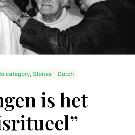
o category
,
Stories - Dutch
ngen is het
isritueel”