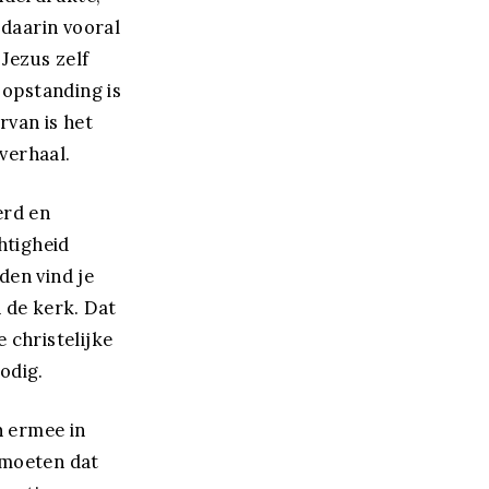
 daarin vooral
 Jezus zelf
 opstanding is
rvan is het
verhaal.
erd en
htigheid
den vind je
n de kerk. Dat
e christelijke
odig.
n ermee in
n moeten dat