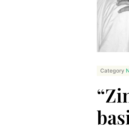
Category
N
“Zi
bas