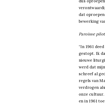
dus oproepen.
verontwaardig
dat oproepen.
bewerking van
Paroisse pilo
“In 1961 dee
gestopt. Ik d
nieuwe liturg
werd dat mijn 
schreef al ge
regels van Mar
verdrogen als
onze cultuur. 
en in 1961 to