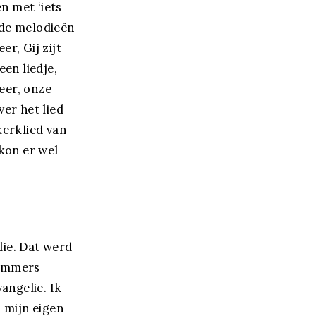
n met ‘iets
j de melodieën
eer, Gij zijt
en liedje,
eer, onze
er het lied
kerklied van
kon er wel
lie. Dat werd
 immers
angelie. Ik
 mijn eigen