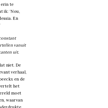
erin te
t ik: ‘Nou,
lessia. En
”
 constant
rtellen vanuit
kanten uit.
at niet. De
evant verhaal,
ebeeckx en de
ertelt het
wereld moet
ten, waarvan
nderdrukte,