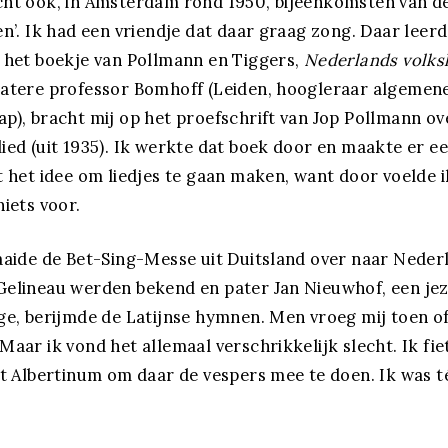
ht ook, in Amsterdam rond 1950, bijeenkomsten van de
en’. Ik had een vriendje dat daar graag zong. Daar leerd
 het boekje van Pollmann en Tiggers,
Nederlands volks
latere professor Bomhoff (Leiden, hoogleraar algemen
p), bracht mij op het proefschrift van Jop Pollmann ov
ied (uit 1935). Ik werkte dat boek door en maakte er 
t het idee om liedjes te gaan maken, want door voelde i
niets voor.
aaide de Bet-Sing-Messe uit Duitsland over naar Neder
elineau werden bekend en pater Jan Nieuwhof, een jez
ge, berijmde de Latijnse hymnen. Men vroeg mij toen of
Maar ik vond het allemaal verschrikkelijk slecht. Ik fie
et Albertinum om daar de vespers mee te doen. Ik was 