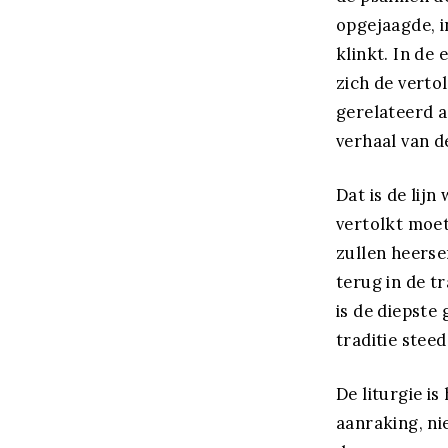
opgejaagde, i
klinkt. In de
zich de verto
gerelateerd a
verhaal van d
Dat is de lijn
vertolkt moet
zullen heerse
terug in de tr
is de diepste 
traditie steed
De liturgie i
aanraking, ni