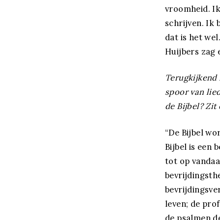
vroomheid. Ik
schrijven. Ik 
dat is het we
Huijbers zag 
Terugkijkend 
spoor van lied
de Bijbel? Zit
“De Bijbel wo
Bijbel is een
tot op vandaa
bevrijdingsth
bevrijdingsve
leven; de pro
de psalmen de