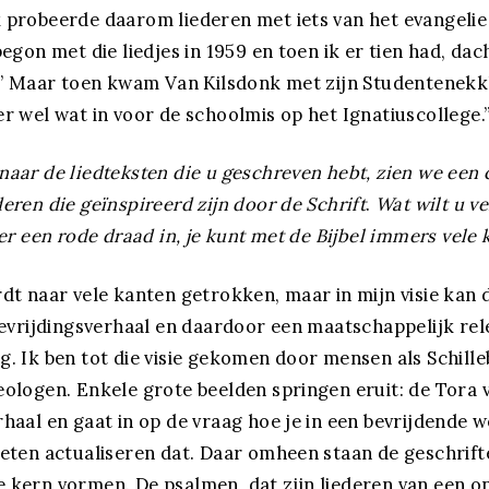
 probeerde daarom liederen met iets van het evangelie 
begon met die liedjes in 1959 en toen ik er tien had, dach
l.’ Maar toen kwam Van Kilsdonk met zijn Studentenekk
er wel wat in voor de schoolmis op het Ignatiuscollege.
naar de liedteksten die u geschreven hebt, zien we een
eren die geïnspireerd zijn door de Schrift
.
Wat wilt u ve
 er een rode draad in, je kunt met de Bijbel immers vele 
rdt naar vele kanten getrokken, maar in mijn visie kan d
 bevrijdingsverhaal en daardoor een maatschappelijk rel
g. Ik ben tot die visie gekomen door mensen als Schill
eologen. Enkele grote beelden springen eruit: de Tora v
rhaal en gaat in op de vraag hoe je in een bevrijdende 
feten actualiseren dat. Daar omheen staan de geschrif
 kern vormen. De psalmen, dat zijn liederen van een o