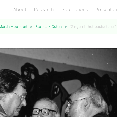
About
Research
Publications
Presentat
Martin Hoondert
>
Stories - Dutch
>
“Zingen is het basisritueel”