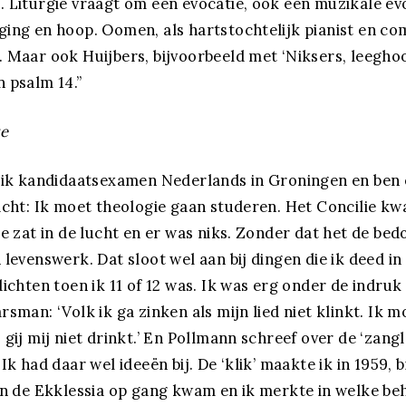
 Liturgie vraagt om een evocatie, ook een muzikale ev
ing en hoop. Oomen, als hartstochtelijk pianist en co
 Maar ook Huijbers, bijvoorbeeld met ‘Niksers, leeghoo
 psalm 14.”
te
d ik kandidaatsexamen Nederlands in Groningen en ben
acht: Ik moet theologie gaan studeren. Het Concilie k
ie zat in de lucht en er was niks. Zonder dat het de bed
levenswerk. Dat sloot wel aan bij dingen die ik deed in 
dichten toen ik 11 of 12 was. Ik was erg onder de indruk
sman: ‘Volk ik ga zinken als mijn lied niet klinkt. Ik m
 gij mij niet drinkt.’ En Pollmann schreef over de ‘zang
Ik had daar wel ideeën bij. De ‘klik’ maakte ik in 1959, 
en de Ekklessia op gang kwam en ik merkte in welke be