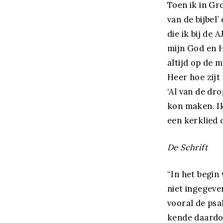
Toen ik in Gr
van de bijbel
die ik bij de 
mijn God en H
altijd op de 
Heer hoe zijt
‘Al van de dro
kon maken. Ik
een kerklied o
De Schrift
“In het begin
niet ingegeve
vooral de psa
kende daardoo