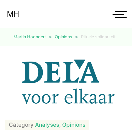
Skip
to
MH
content
Martin Hoondert
>
Opinions
>
Rituele solidariteit
Category
Analyses
,
Opinions