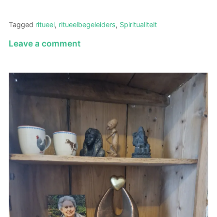
Tagged
ritueel
,
ritueelbegeleiders
,
Spiritualiteit
on
Leave a comment
Hebben
hedendaagse
rituelen
eigenlijk
nog
met
spiritualiteit
te
maken?