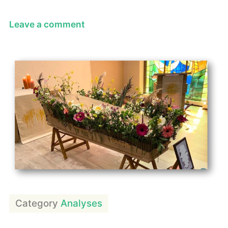
on
Leave a comment
De
troost
van
muziek
Category
Analyses