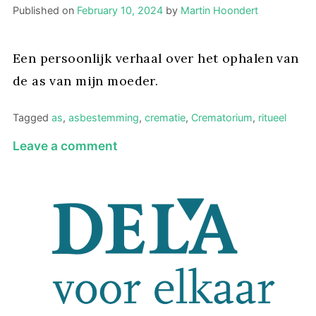
Published on
February 10, 2024
by
Martin Hoondert
Een persoonlijk verhaal over het ophalen van
de as van mijn moeder.
Tagged
as
,
asbestemming
,
crematie
,
Crematorium
,
ritueel
on
Leave a comment
De
as
van
mijn
moeder