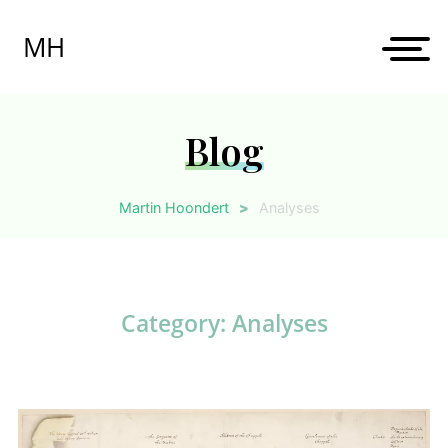
Skip
to
MH
content
Blog
Martin Hoondert
>
Analyses
Category:
Analyses