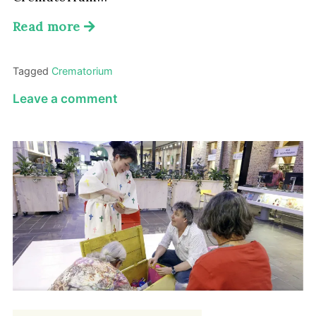
Read more
Tagged
Crematorium
on
Leave a comment
Een
gebouw
dat
er
mag
zijn