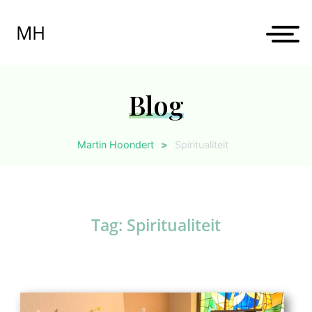
Skip
to
MH
content
Blog
Martin Hoondert
>
Spiritualiteit
Tag:
Spiritualiteit